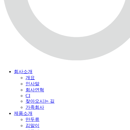
회사소개
개요
인사말
회사연혁
CI
찾아오시는 길
가족회사
제품소개
만두류
김말이