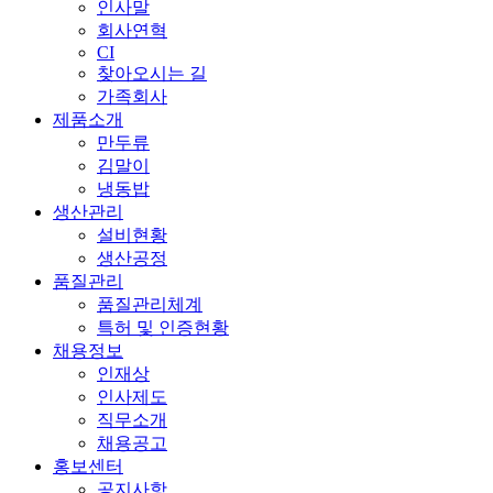
인사말
회사연혁
CI
찾아오시는 길
가족회사
제품소개
만두류
김말이
냉동밥
생산관리
설비현황
생산공정
품질관리
품질관리체계
특허 및 인증현황
채용정보
인재상
인사제도
직무소개
채용공고
홍보센터
공지사항