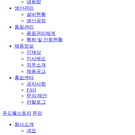
냉동밥
생산관리
설비현황
생산공정
품질관리
품질관리체계
특허 및 인증현황
채용정보
인재상
인사제도
직무소개
채용공고
홍보센터
공지사항
FAQ
문의/제안
카탈로그
푸드웰스토리
문의
회사소개
개요