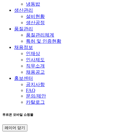
냉동밥
생산관리
설비현황
생산공정
품질관리
품질관리체계
특허 및 인증현황
채용정보
인재상
인사제도
직무소개
채용공고
홍보센터
공지사항
FAQ
문의/제안
카탈로그
푸르온 모바일 쇼핑몰
레이어 닫기