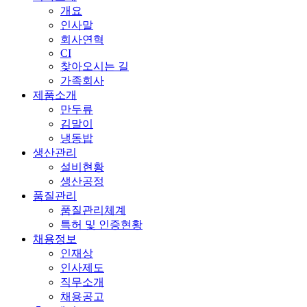
개요
인사말
회사연혁
CI
찾아오시는 길
가족회사
제품소개
만두류
김말이
냉동밥
생산관리
설비현황
생산공정
품질관리
품질관리체계
특허 및 인증현황
채용정보
인재상
인사제도
직무소개
채용공고