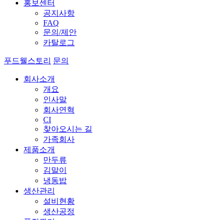
홍보센터
공지사항
FAQ
문의/제안
카탈로그
푸드웰스토리
문의
회사소개
개요
인사말
회사연혁
CI
찾아오시는 길
가족회사
제품소개
만두류
김말이
냉동밥
생산관리
설비현황
생산공정