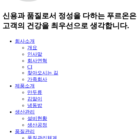
신용과 품질로서 정성을 다하는 푸르온은
고객의 건강을 최우선으로 생각합니다.
회사소개
개요
인사말
회사연혁
CI
찾아오시는 길
가족회사
제품소개
만두류
김말이
냉동밥
생산관리
설비현황
생산공정
품질관리
품질관리체계