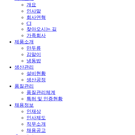
개요
인사말
회사연혁
CI
찾아오시는 길
가족회사
제품소개
만두류
김말이
냉동밥
생산관리
설비현황
생산공정
품질관리
품질관리체계
특허 및 인증현황
채용정보
인재상
인사제도
직무소개
채용공고