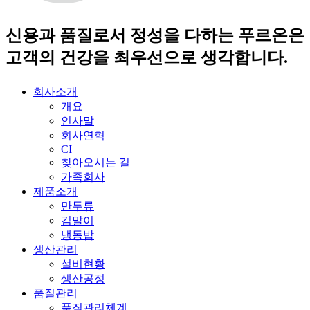
신용과 품질로서 정성을 다하는 푸르온은
고객의 건강을 최우선으로 생각합니다.
회사소개
개요
인사말
회사연혁
CI
찾아오시는 길
가족회사
제품소개
만두류
김말이
냉동밥
생산관리
설비현황
생산공정
품질관리
품질관리체계