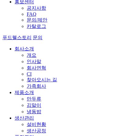
홍보센터
공지사항
FAQ
문의/제안
카탈로그
푸드웰스토리
문의
회사소개
개요
인사말
회사연혁
CI
찾아오시는 길
가족회사
제품소개
만두류
김말이
냉동밥
생산관리
설비현황
생산공정