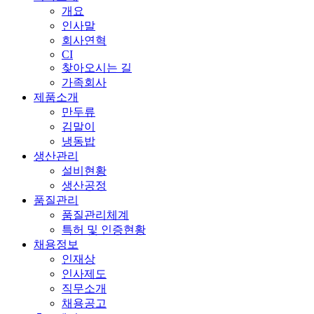
개요
인사말
회사연혁
CI
찾아오시는 길
가족회사
제품소개
만두류
김말이
냉동밥
생산관리
설비현황
생산공정
품질관리
품질관리체계
특허 및 인증현황
채용정보
인재상
인사제도
직무소개
채용공고